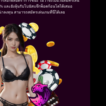
ีการล็อกผลอัตราการชนะ ไม่ว่าจะเป็นวันสมัครเล่น
9% และยังลุ้นรับโบนัสแจ๊กพ็อตก้อนโตได้เสมอ
่น่าลงทุน สามารถสมัครเล่นเกมที่นี่ได้เลย