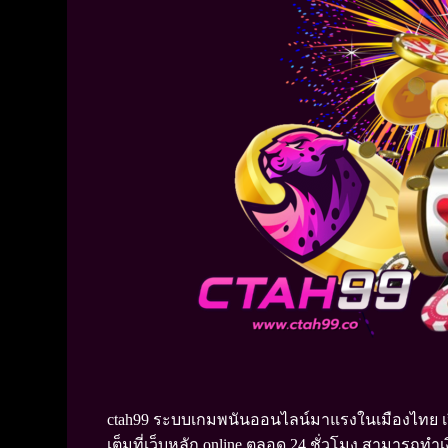
ctah99 ระบบเกมพนันออนไลน์มาแรงในเมืองไทย เปิด
เต็มที่เว็บหลัก online ตลอด 24 ชั่วโมง สามารถทำเ