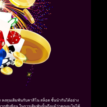
ลงทุนเดิมพันกับคาสิโน สล็อต ชั้นนำกันได้อย่าง
งยากซับซ้อน ในการเดิมพันนั้นถึงแม้ว่าคุณจะไม่ได้