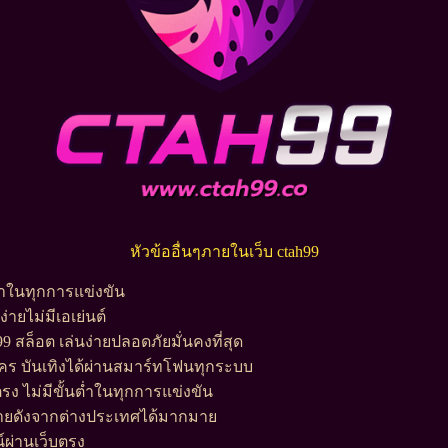
หัวข้ออื่นๆภายในเว็บ ctah99
ต่ำในทุกการแข่งขัน
ายไม่มีเอเย่นต์
9 สล็อต เล่นง่ายปลอดภัยมั่นคงที่สุด
ัคร บันเทิงได้ผ่านสมาร์ทโฟนทุกระบบ
รง ไม่มีขั้นต่ำในทุกการแข่งขัน
บค่ายดังจากต่างประเทศได้มากมาย
์ผ่านเว็บตรง