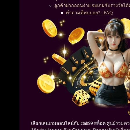
ลูกค้าฝากถอนง่าย จบเกมรับรางวัลได
คำถามที่พบบ่อย? : FAQ
ศ
เลือกเล่นเกมออนไลน์กับ ctah99 สล็อต ศูนย์รวมคว