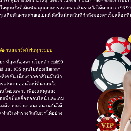
ามารถลุ้นรางวัลก้อนใหญ่ได้ชัวร์ เนื่องจากเกม ctah99 ของเราไม่ม
จทุกครั้งที่เดิมพัน คุณสามารถต่อยอดเงินรางวัลได้มากกว่า 98.9
ุนเดิมพันผ่านค่ายเอเย่นต์ ดังนั้นนักพนันที่กำลังมองหาเว็บสล็อตที
งได้ผ่านสมาร์ทโฟนทุกระบบ
ที่สุดเนื่องจากเว็บหลัก ctah99
id และ iOS คุณไม่ต้องเสียเวลา
เคชั่น เนื่องจากคาสิโนมีหน้า
การเล่นเกมออนไลน์ที่น่าสนใจ
ุกคนโดยเฉพาะ เพียงแค่คุณลง
บบเพื่อปั่นสล็อตออนไลน์ และเกม
ด้ไม่มีความจำเจ สนุกสนานกันได้
วัง ทำเงินทำรางวัลกับเราได้อย่าง