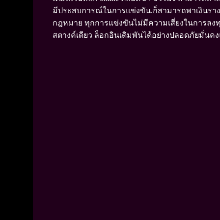
มีประสบการณ์ในการแข่งขัน.ก็สามารถพาเงินรางวั
กฎหมาย ทุกการแข่งขันไม่มีความเสี่ยงในการลงทุ
สตางค์เดียว ล็อกอินเดิมพันได้อย่างปลอดภัยมั่นค