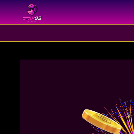
S
k
i
p
t
o
c
o
n
t
e
n
t