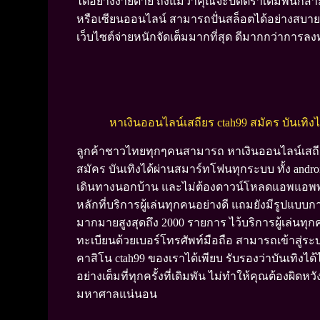
ได้อย่างง่ายดาย ถึงแม้ว่าคุณจะปิดตราเดิมพันก็ส
หรือเซียนออนไลน์ สามารถปั่นสล็อตได้อย่างสบายใ
เว็บไซต์จ่ายหนักจัดเต็มมากที่สุด ดีมากกว่าการลงท
หาเงินออนไลน์เสถียร ctah99 สมัคร บันเทิ
ลูกค้าชาวไทยทุกๆคนสามารถ หาเงินออนไลน์เสถียร 
สมัคร บันเทิงได้ผ่านสมาร์ทโฟนทุกระบบ ทั้ง andro
เดินทางนอกบ้าน และไม่ต้องดาวน์โหลดแอพแอพพลิ
หลักที่บริการผู้เล่นทุกคนอย่างดี แถมยังมีรูปแบบ
มากมายสูงสุดถึง 2000 รายการ ไว้บริการผู้เล่นท
ทะเบียนด้วยเบอร์โทรศัพท์มือถือ สามารถเข้าสู่ระ
คาสิโน ctah99 ของเราได้เพียบ รับรองว่าบันเทิงไ
อย่างเต็มที่ทุกครั้งที่เดิมพัน ไม่ทำให้คุณต้องผิดห
มหาศาลแน่นอน