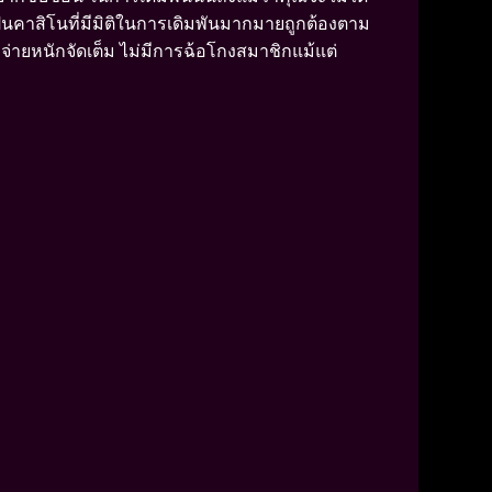
นคาสิโนที่มีมิติในการเดิมพันมากมายถูกต้องตาม
จ่ายหนักจัดเต็ม ไม่มีการฉ้อโกงสมาชิกแม้แต่