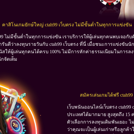
คาสิโนเกมยักษ์ใหญ่ ctah99 เว็บตรง ไม่มีขั้นต่ำในทุกการแข่งขัน
ah99 ไม่มีขั้นต่ำในทุกการแข่งขัน เราบริการให้ผู้เล่นทุกคนพบเจอก
ันตีว่าลงทุนรายวันกับ ctah99 เว็บตรง ที่นี่ เมื่อชนะการแข่งขั
นัสให้ผู้เล่นทุกคนได้ครบ 100% ไม่มีการหักค่าธรรมเนียมในการลง
ักจัดเต็ม
สมัครเล่นเกมได้ฟรี ctah9
เว็บพนันออนไลน์เว็บตรง ctah99 o
ประเทศได้มากมาย สูงสุดถึง 15
ตัวเลือกการลงทุนเดิมพันเยอะ ไม
ว่าคุณจะเป็นผู้เล่นเก่าหรือลูกค