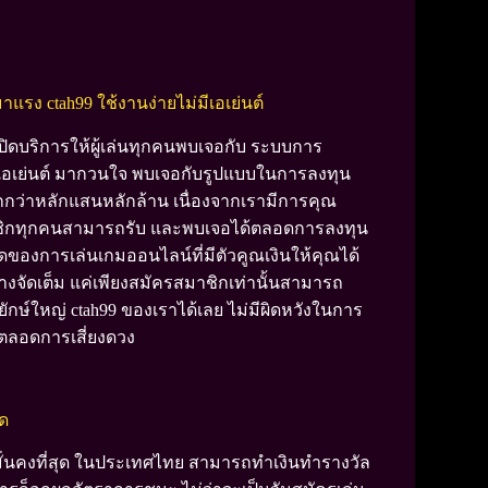
รง ctah99 ใช้งานง่ายไม่มีเอเย่นต์
เปิดบริการให้ผู้เล่นทุกคนพบเจอกับ ระบบการ
่มีเอเย่นต์ มากวนใจ พบเจอกับรูปแบบในการลงทุน
มากกว่าหลักแสนหลักล้าน เนื่องจากเรามีการคุณ
าชิกทุกคนสามารถรับ และพบเจอได้ตลอดการลงทุน
ดยอดของการเล่นเกมออนไลน์ที่มีตัวคูณเงินให้คุณได้
่างจัดเต็ม แค่เพียงสมัครสมาชิกเท่านั้นสามารถ
ักษ์ใหญ่ ctah99 ของเราได้เลย ไม่มีผิดหวังในการ
้ตลอดการเสี่ยงดวง
ุด
ัยมั่นคงที่สุด ในประเทศไทย สามารถทำเงินทำรางวัล