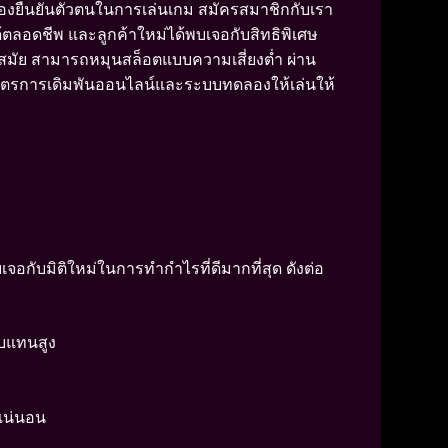
่ต้องยืนยันตัวตนในการเล่นเกม สมัครสมาชิกกับเรา
ตลอดชีพ และลูกค้าใหม่ได้พบเจอกับสิทธิพิเศษ
ันสมัย สามารถหมุนสล็อตแบบความเสี่ยงต่ำ ผ่าน
มีสูตรการเดิมพันออนไลน์และระบบทดลองให้เล่นให้
เจอกับมิติใหม่ในการทำกำไรที่ดีมากที่สุด ดังต่อ
อบแทนสูง
กแน่นอน