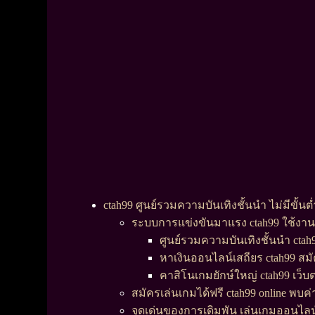
ctah99 ศูนย์รวมความบันเทิงชั้นนำ ไม่มีขั้น
ระบบการแข่งขันมาแรง ctah99 ใช้งานง่
ศูนย์รวมความบันเทิงชั้นนำ ctah9
หาเงินออนไลน์เสถียร ctah99 สม
คาสิโนเกมยักษ์ใหญ่ ctah99 เว็บต
สมัครเล่นเกมได้ฟรี ctah99 online พ
จุดเด่นของการเดิมพัน เล่นเกมออนไลน